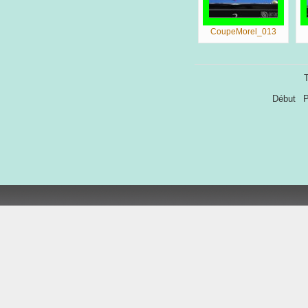
CoupeMorel_013
T
Début
P