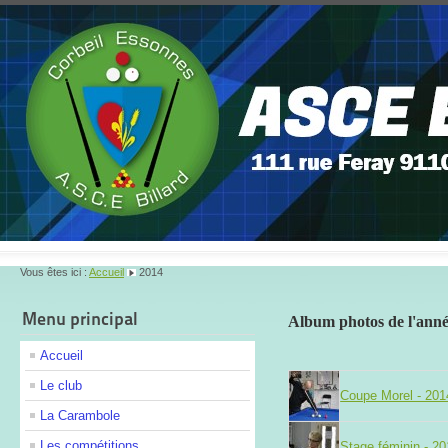
Vous êtes ici :
Accueil
2014
Menu principal
Album photos de l'ann
Accueil
Le club
Coupe Morel - 201
La Carambole
Les compétitions
Stage féminin - 2